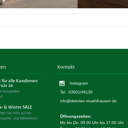
ten
Kontakt
 für alle Kundinnen
Instagram
ruar 26
er komplettes
Tel.: 03601/48130
t!
info@dekotex-muehlhausen.de
- & Winter SALE
alten Sie 50% auf die
Öffnungszeiten:
nachts- und Winterware
Mo bis Do: 09:00 Uhr bis 17:00 Uhr