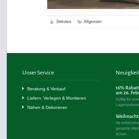
Dekotex
Allgemein
Unser Service
Neuigkei
16% Rabatt
Beratung & Verkauf
am 26. Feb
Liefern, Verlegen & Montieren
Gültig für uns
Lagersortimen
Nähen & Dekorieren
Weihnachts
Ab sofort erh
gesamte Weih
(Kisse